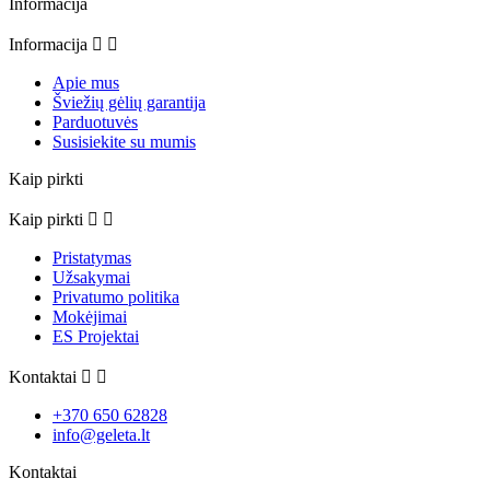
Informacija
Informacija


Apie mus
Šviežių gėlių garantija
Parduotuvės
Susisiekite su mumis
Kaip pirkti
Kaip pirkti


Pristatymas
Užsakymai
Privatumo politika
Mokėjimai
ES Projektai
Kontaktai


+370 650 62828
info@geleta.lt
Kontaktai