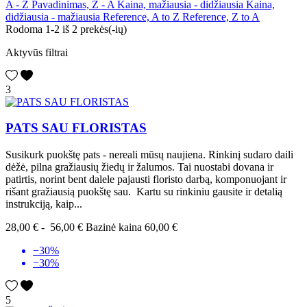
A - Z
Pavadinimas, Z - A
Kaina, mažiausia - didžiausia
Kaina,
didžiausia - mažiausia
Reference, A to Z
Reference, Z to A
Rodoma 1-2 iš 2 prekės(-ių)
Aktyvūs filtrai
3
PATS SAU FLORISTAS
Susikurk puokštę pats - nereali mūsų naujiena. Rinkinį sudaro daili
dėžė, pilna gražiausių žiedų ir žalumos. Tai nuostabi dovana ir
patirtis, norint bent dalele pajausti floristo darbą, komponuojant ir
rišant gražiausią puokštę sau. Kartu su rinkiniu gausite ir detalią
instrukciją, kaip...
28,00 €
-
56,00 €
Bazinė kaina
60,00 €
−30%
−30%
5