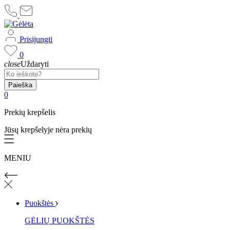
Prisijungti
0
close
Uždaryti
Paieška
0
Prekių krepšelis
Jūsų krepšelyje nėra prekių
MENIU
Puokštės
GĖLIŲ PUOKŠTĖS