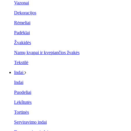
Vazonai
Dekoracijos
Rėmeliai
Padėklai
Žvakidės
Namų kvapai ir kvepiančios žvakės
Tekstilė
Indai
Indai
Puodeliai
Lėkštutės
Tortinės
Serviravimo indai