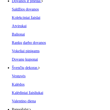
Dovanos ir priedai
Saldžios dovanos
Kolekciniai žaislai
Atvirukai
Balionai
Rankų darbo dovanos
Vokeliai pinigams
Dovanų kuponai
Švenčių dekoras
Vestuvės
Kalėdos
Kalėdiniai žaisliukai
Valentino diena
Papuošalai