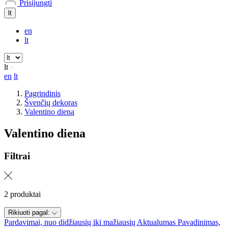
Prisijungti
lt
en
lt
lt
en
lt
Pagrindinis
Švenčių dekoras
Valentino diena
Valentino diena
Filtrai
2 produktai
Rikiuoti pagal:
Pardavimai, nuo didžiausių iki mažiausių
Aktualumas
Pavadinimas,