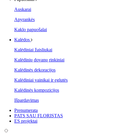
Auskarai
Apyrankės
Kaklo papuošalai
Kalėdos
Kalėdiniai žaisliukai
Kalėdinių dovanų rinkiniai
Kalėdinės dekoracijos
Kalėdiniai vainikai ir eglutės
Kalėdinės kompozicijos
Išpardavimas
Prenumerata
PATS SAU FLORISTAS
ES projektai