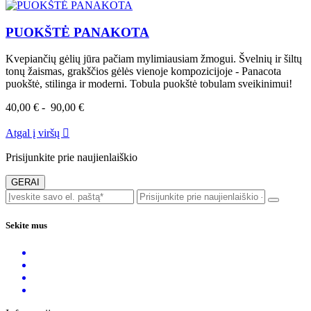
PUOKŠTĖ PANAKOTA
Kvepiančių gėlių jūra pačiam mylimiausiam žmogui. Švelnių ir šiltų
tonų žaismas, grakščios gėlės vienoje kompozicijoje - Panacota
puokštė, stilinga ir moderni. Tobula puokštė tobulam sveikinimui!
40,00 €
-
90,00 €
Atgal į viršų

Prisijunkite prie naujienlaiškio
Sekite mus