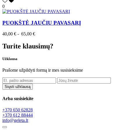
0
PUOKŠTĖ JAUČIU PAVASARĮ
40,00 €
-
65,00 €
Turite klausimų?
Užklausa
Prašome užpildyti formą ir mes susisieksime
Arba susisiekite
+370 650 62828
+370 612 88444
info@geleta.lt