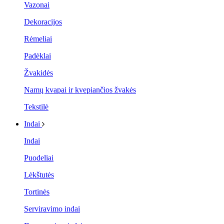
Vazonai
Dekoracijos
Rėmeliai
Padėklai
Žvakidės
Namų kvapai ir kvepiančios žvakės
Tekstilė
Indai
Indai
Puodeliai
Lėkštutės
Tortinės
Serviravimo indai