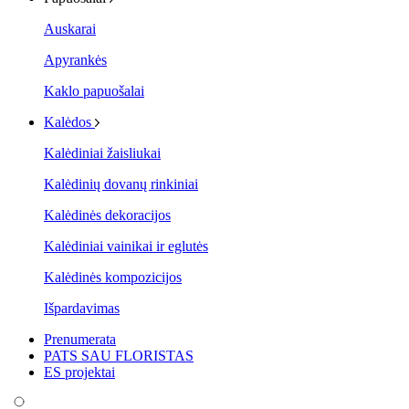
Auskarai
Apyrankės
Kaklo papuošalai
Kalėdos
Kalėdiniai žaisliukai
Kalėdinių dovanų rinkiniai
Kalėdinės dekoracijos
Kalėdiniai vainikai ir eglutės
Kalėdinės kompozicijos
Išpardavimas
Prenumerata
PATS SAU FLORISTAS
ES projektai