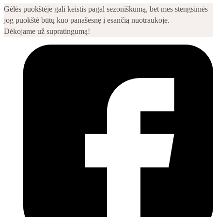
Gėlės puokštėje gali keistis pagal sezoniškumą, bet mes stengsimės
jog puokštė būtų kuo panašesnę į esančią nuotraukoje.
Dėkojame už supratingumą!