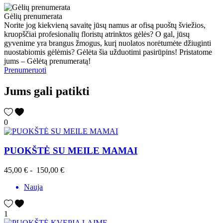
Gėlių prenumerata
Norite jog kiekvieną savaitę jūsų namus ar ofisą puoštų šviežios,
kruopščiai profesionalių floristų atrinktos gėlės? O gal, jūsų
gyvenime yra brangus žmogus, kurį nuolatos norėtumėte džiuginti
nuostabiomis gėlėmis? Gėlėta šia užduotimi pasirūpins! Pristatome
jums – Gėlėtą prenumeratą!
Prenumeruoti
Jums gali patikti
0
PUOKŠTĖ SU MEILE MAMAI
45,00 €
-
150,00 €
Nauja
1