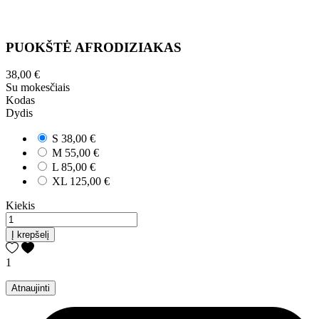
PUOKŠTĖ AFRODIZIAKAS
38,00 €
Su mokesčiais
Kodas
Dydis
S
38,00 €
M
55,00 €
L
85,00 €
XL
125,00 €
Kiekis
Į krepšelį
1