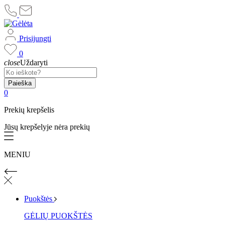
Prisijungti
0
close
Uždaryti
Paieška
0
Prekių krepšelis
Jūsų krepšelyje nėra prekių
MENIU
Puokštės
GĖLIŲ PUOKŠTĖS