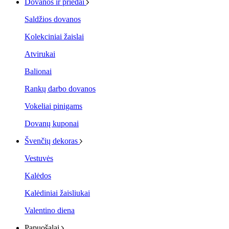
Dovanos ir priedai
Saldžios dovanos
Kolekciniai žaislai
Atvirukai
Balionai
Rankų darbo dovanos
Vokeliai pinigams
Dovanų kuponai
Švenčių dekoras
Vestuvės
Kalėdos
Kalėdiniai žaisliukai
Valentino diena
Papuošalai